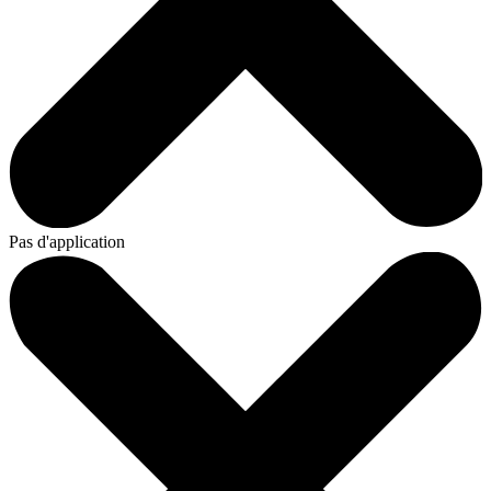
Pas d'application