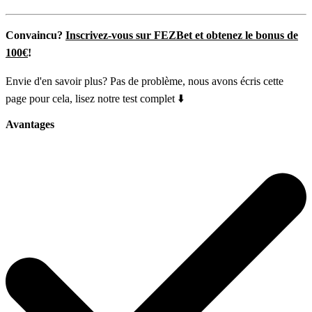
Convaincu?
Inscrivez-vous sur FEZBet et obtenez le bonus de
100€
!
Envie d'en savoir plus? Pas de problème, nous avons écris cette
page pour cela, lisez notre test complet ⬇️
Avantages