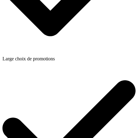
Large choix de promotions