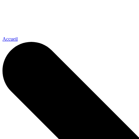
Accueil