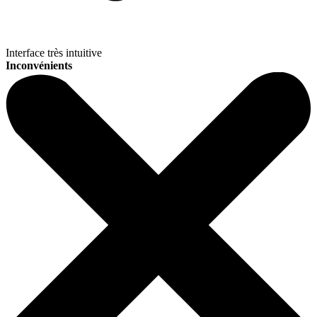
Interface très intuitive
Inconvénients