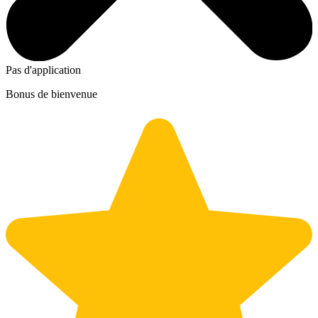
Pas d'application
Bonus de bienvenue