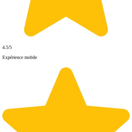
4.5
/5
Expérience mobile