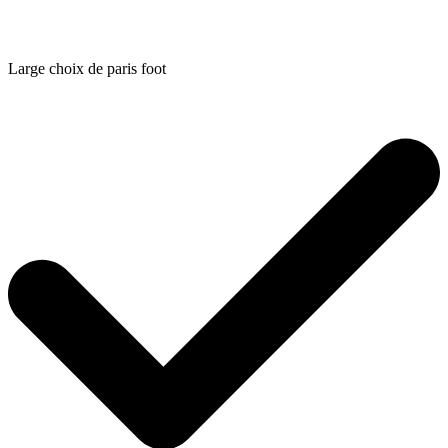
Large choix de paris foot