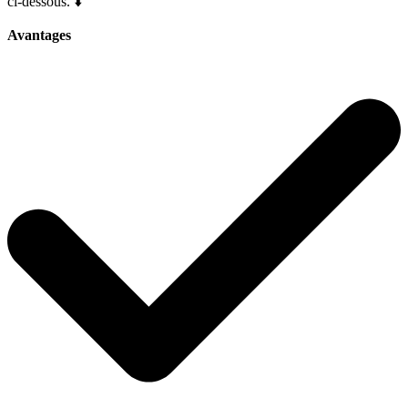
ci-dessous. ⬇️
Avantages