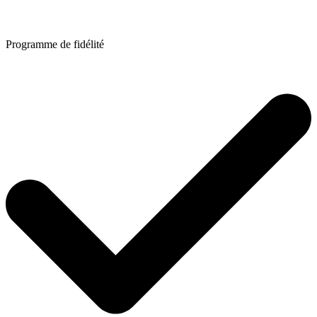
Programme de fidélité