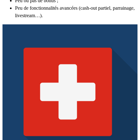
Peu ou pas de bonus ;
Peu de fonctionnalités avancées (cash-out partiel, parrainage,
livestream…).