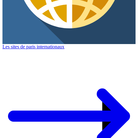
Les sites de paris internationaux