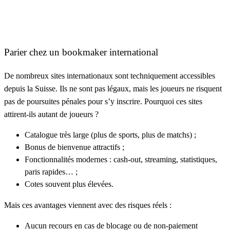
Parier chez un bookmaker international
De nombreux sites internationaux sont techniquement accessibles
depuis la Suisse. Ils ne sont pas légaux, mais les joueurs ne risquent
pas de poursuites pénales pour s’y inscrire. Pourquoi ces sites
attirent-ils autant de joueurs ?
Catalogue très large (plus de sports, plus de matchs) ;
Bonus de bienvenue attractifs ;
Fonctionnalités modernes : cash-out, streaming, statistiques,
paris rapides… ;
Cotes souvent plus élevées.
Mais ces avantages viennent avec des risques réels :
Aucun recours en cas de blocage ou de non-paiement