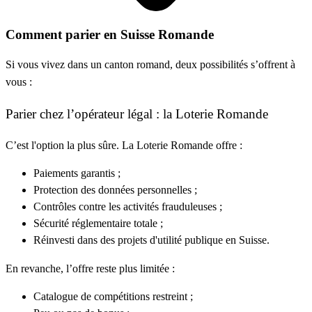
Comment parier en Suisse Romande
Si vous vivez dans un canton romand, deux possibilités s’offrent à
vous :
Parier chez l’opérateur légal : la Loterie Romande
C’est l'option la plus sûre. La Loterie Romande offre :
Paiements garantis ;
Protection des données personnelles ;
Contrôles contre les activités frauduleuses ;
Sécurité réglementaire totale ;
Réinvesti dans des projets d'utilité publique en Suisse.
En revanche, l’offre reste plus limitée :
Catalogue de compétitions restreint ;