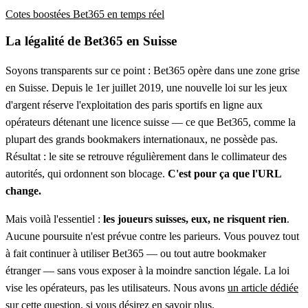
Cotes boostées Bet365 en temps réel
La légalité de Bet365 en Suisse
Soyons transparents sur ce point : Bet365 opère dans une zone grise
en Suisse. Depuis le 1er juillet 2019, une nouvelle loi sur les jeux
d'argent réserve l'exploitation des paris sportifs en ligne aux
opérateurs détenant une licence suisse — ce que Bet365, comme la
plupart des grands bookmakers internationaux, ne possède pas.
Résultat : le site se retrouve régulièrement dans le collimateur des
autorités, qui ordonnent son blocage.
C'est pour ça que l'URL
change.
Mais voilà l'essentiel :
les joueurs suisses, eux, ne risquent rien
.
Aucune poursuite n'est prévue contre les parieurs. Vous pouvez tout
à fait continuer à utiliser Bet365 — ou tout autre bookmaker
étranger — sans vous exposer à la moindre sanction légale. La loi
vise les opérateurs, pas les utilisateurs. Nous avons
un article dédiée
sur cette question
, si vous désirez en savoir plus.