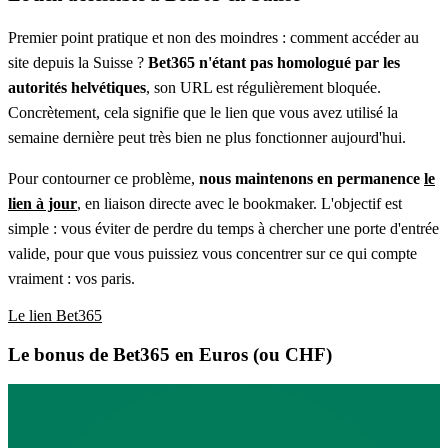
Premier point pratique et non des moindres : comment accéder au
site depuis la Suisse ?
Bet365 n'étant pas homologué par les
autorités helvétiques
, son URL est régulièrement bloquée.
Concrètement, cela signifie que le lien que vous avez utilisé la
semaine dernière peut très bien ne plus fonctionner aujourd'hui.
Pour contourner ce problème,
nous maintenons en permanence
le
lien à jour
, en liaison directe avec le bookmaker. L'objectif est
simple : vous éviter de perdre du temps à chercher une porte d'entrée
valide, pour que vous puissiez vous concentrer sur ce qui compte
vraiment : vos paris.
Le lien Bet365
Le bonus de Bet365 en Euros (ou CHF)