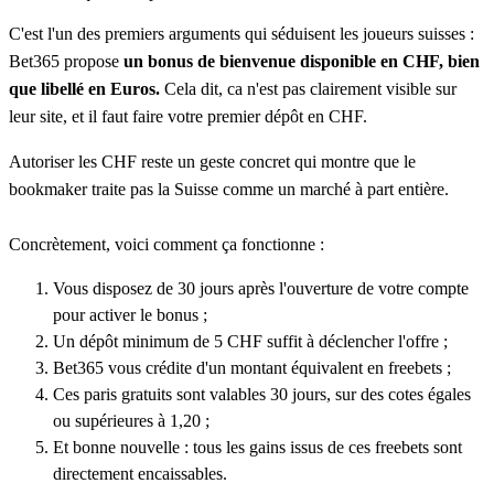
C'est l'un des premiers arguments qui séduisent les joueurs suisses :
Bet365 propose
un bonus de bienvenue disponible en CHF, bien
que libellé en Euros.
Cela dit, ca n'est pas clairement visible sur
leur site, et il faut faire votre premier dépôt en CHF.
Autoriser les CHF reste un geste concret qui montre que le
bookmaker traite pas la Suisse comme un marché à part entière.
Concrètement, voici comment ça fonctionne :
Vous disposez de 30 jours après l'ouverture de votre compte
pour activer le bonus ;
Un dépôt minimum de 5 CHF suffit à déclencher l'offre ;
Bet365 vous crédite d'un montant équivalent en freebets ;
Ces paris gratuits sont valables 30 jours, sur des cotes égales
ou supérieures à 1,20 ;
Et bonne nouvelle : tous les gains issus de ces freebets sont
directement encaissables.