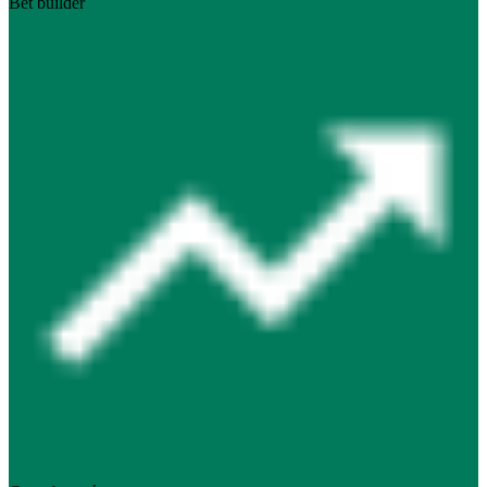
Bet builder