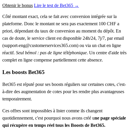
Obtenir le bonus
Lire le test de Bet365 →
Côté montant exact, cela se fait avec conversion intégrée sur la
plateforme. Donc le montant ne sera pas exactement 100 CHF a
priori, dépendant du taux de conversion au moment du dépôt. En
cas de doute, le service client est disponible 24h/24, 7j/7, par email
(support-eng@customerservices365.com) ou via un chat en ligne
réactif.
Seul bémol : pas de ligne téléphonique
. Un centre d'aide très
complet en ligne compense partiellement cette absence.
Les boosts Bet365
Bet365 est réputé pour ses boosts réguliers sur certaines cotes, c'est-
à-dire des augmentation de cotes pour les rendre plus avantageuses
temporairement.
Ces offres sont impossibles à lister comme ils changent
quotidiennement, c'est pourquoi nous avons créé u
ne page spéciale
qui récupère en temps réel tous les Boosts de Bet365.