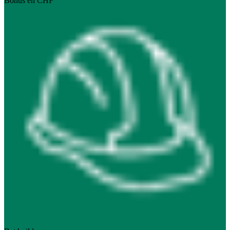
Bonus en CHF