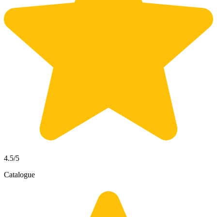
4.5
/5
Catalogue