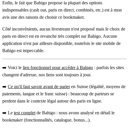
Enfin, le fait que Bahigo propose la plupart des options
indispensables (cash out, paris en direct, combinés, etc.) est à mon
avis une des raisons de choisir ce bookmaker.
Côté inconvénients, aucun livestream n'est proposé mais le choix de
paris en direct est en revanche très complet sur Bahigo. Aucune
application n'est par ailleurs disponible, toutefois le site mobile de
Bahigo est impeccable.
➡️ Voici le
lien fonctionnel pour accéder à Bahigo
: parfois les sites
changent d'adresse, nos liens sont toujours à jour.
➡️
Ce qu'il faut savoir avant de parier
en Suisse (légalité, moyens de
paiements, langue et le franc suisse) : beaucoup de parieurs se
perdent dans le contexte légal autour des paris en ligne.
➡️ Le
test complet
de Bahigo : nous avons analysé en détail le
bookmaker (fonctionnalités, catalogue, bonus...).