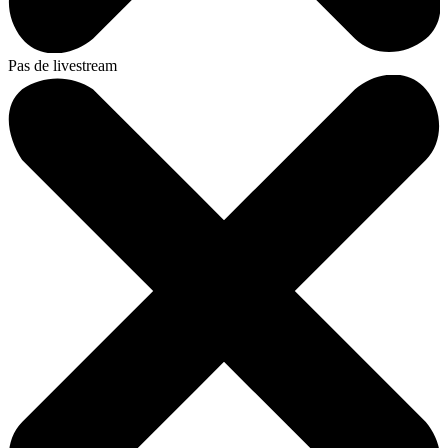
Pas de livestream