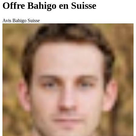
Offre Bahigo en Suisse
Avis Bahigo Suisse