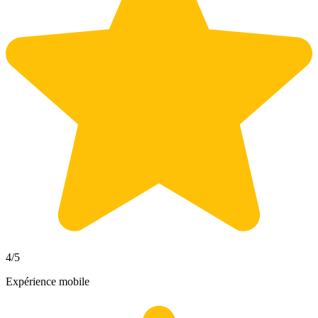
4
/5
Expérience mobile