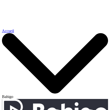
Accueil
Bahigo