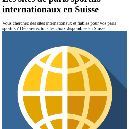
internationaux
en Suisse
Vous cherchez des sites internationaux et fiables pour vos paris
sportifs ? Découvrez tous les choix disponibles en Suisse.