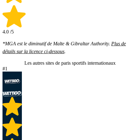
4.0
/5
*MGA est le diminutif de Malte & Gibraltar Authority.
Plus de
détails sur la licence ci-dessous
.
Les autres sites de paris sportifs internationaux
#1