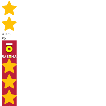
4.0
/5
#6