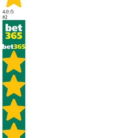
4.0
/5
#2