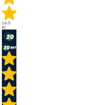
5.0
/5
#2