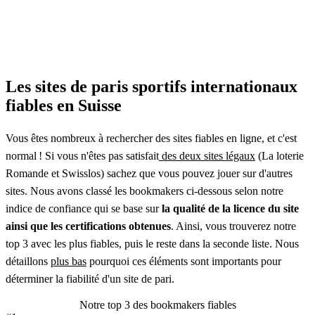
Les sites de paris sportifs internationaux
fiables en Suisse
Vous êtes nombreux à rechercher des sites fiables en ligne, et c'est
normal ! Si vous n'êtes pas satisfait
des deux sites légaux
(La loterie
Romande et Swisslos) sachez que vous pouvez jouer sur d'autres
sites. Nous avons classé les bookmakers ci-dessous selon notre
indice de confiance qui se base sur
la qualité de la licence du site
ainsi que les certifications obtenues
. Ainsi, vous trouverez notre
top 3 avec les plus fiables, puis le reste dans la seconde liste. Nous
détaillons
plus bas
pourquoi ces éléments sont importants pour
déterminer la fiabilité d'un site de pari.
Notre top 3 des bookmakers fiables