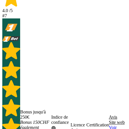
4.0
/5
#7
Bonus jusqu'à
250€
Indice de
Avis
Bonus 150CHF
confiance
Site web
Licence
Certification
également
Voir
🟢