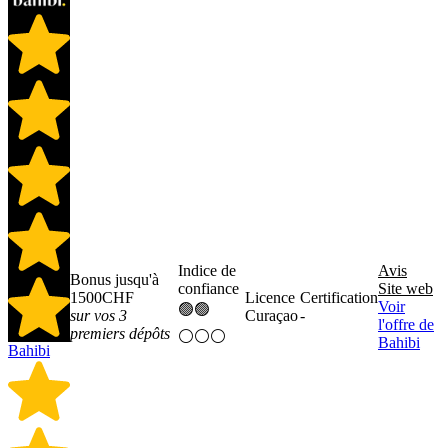
Indice de
Avis
Bonus jusqu'à
confiance
Site web
1500CHF
Licence
Certification
Voir
🟢🟢
sur vos 3
Curaçao
-
l'offre de
premiers dépôts
⚪️⚪️⚪️
Bahibi
Bahibi