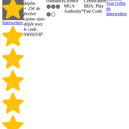
confiance
Licence
Certification
dépôts
Voir l'offre
MGA
IBIA, Play
🟢🟢🟢
+ 25€ de
de
Authority*
Fair Code
freebet
Interwetten
🟢⚪️
casino sans
Interwetten
dépôt avec
le code
SWISSVIP