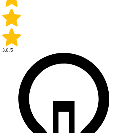
3.0
/5