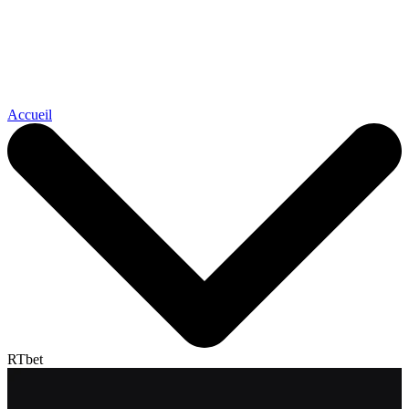
Accueil
RTbet