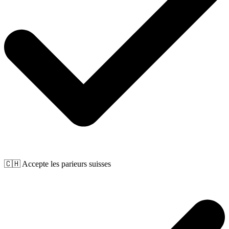
🇨🇭 Accepte les parieurs suisses