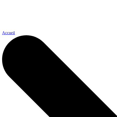
Accueil