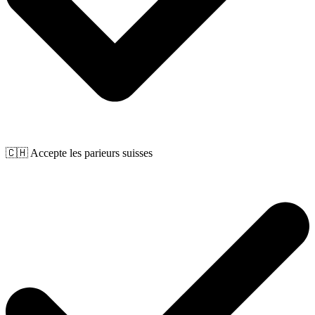
🇨🇭 Accepte les parieurs suisses