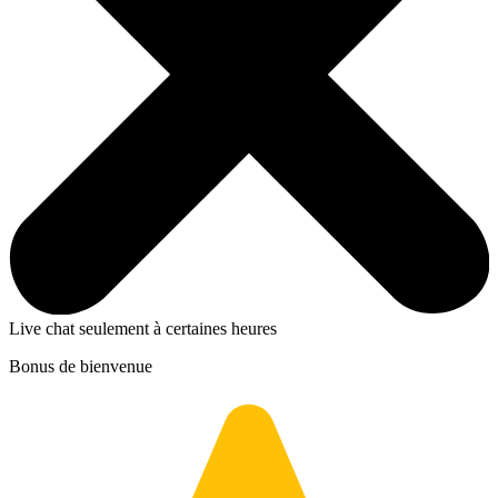
Live chat seulement à certaines heures
Bonus de bienvenue