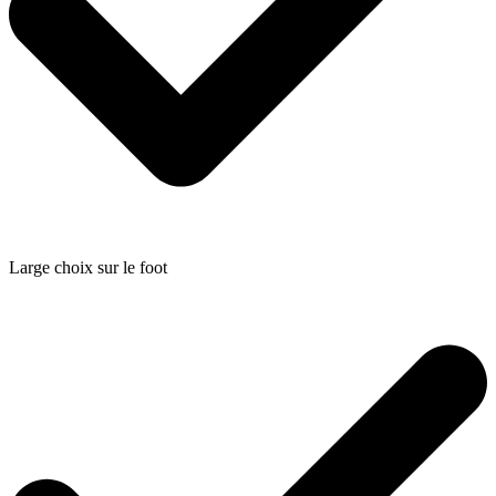
Large choix sur le foot