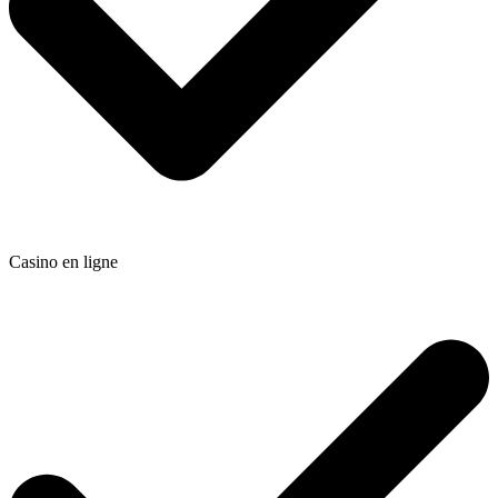
Casino en ligne