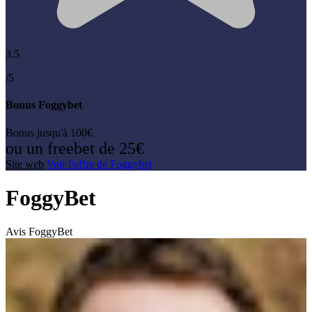
3.5
/5
Bonus Foggybet
Bonus jusqu'à 100€
ou un freebet de 25€
Site web
Voir l'offre de Foggybet
FoggyBet
Avis FoggyBet