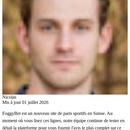
Nicolas
Mis à jour 01 juillet 2026
FoggyBet est un nouveau site de paris sportifs en Suisse. Au
moment où vous lisez ces lignes, notre équipe continue de tester en
détail la plateforme pour vous fournir l'avis le plus complet sur ce