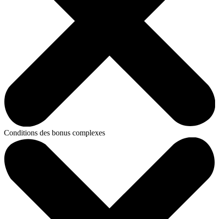
Conditions des bonus complexes