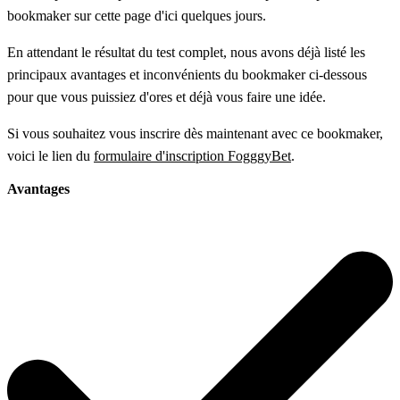
bookmaker sur cette page d'ici quelques jours.
En attendant le résultat du test complet, nous avons déjà listé les
principaux avantages et inconvénients du bookmaker ci-dessous
pour que vous puissiez d'ores et déjà vous faire une idée.
Si vous souhaitez vous inscrire dès maintenant avec ce bookmaker,
voici le lien du
formulaire d'inscription FogggyBet
.
Avantages