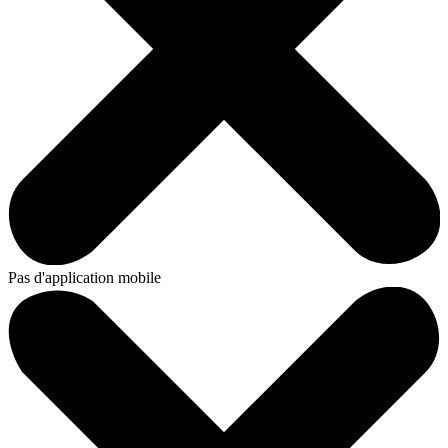
Pas d'application mobile