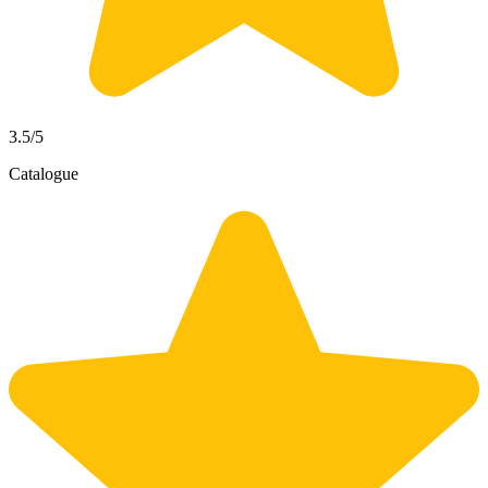
3.5
/5
Catalogue