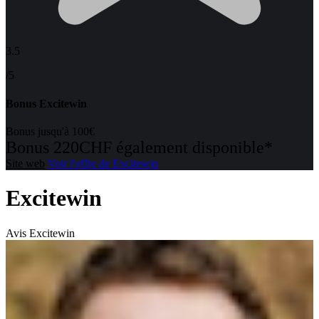
3.5
/5
Bonus Excitewin
Bonus jusqu'à 100€
Bonus 220CHF également disponible*
Site web
Voir l'offre de Excitewin
Excitewin
Avis Excitewin