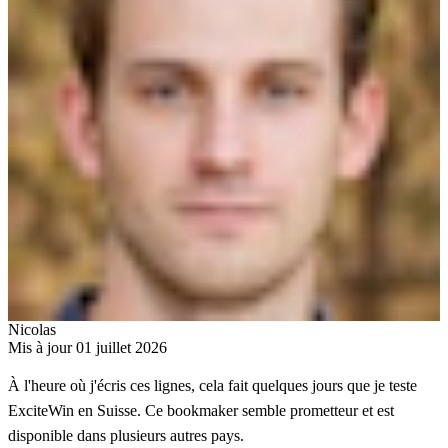
Nicolas
Mis à jour 01 juillet 2026
À l'heure où j'écris ces lignes, cela fait quelques jours que je teste
ExciteWin en Suisse. Ce bookmaker semble prometteur et est
disponible dans plusieurs autres pays.