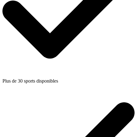
Plus de 30 sports disponibles