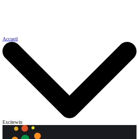
Accueil
Excitewin