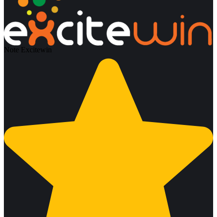
Note Excitewin