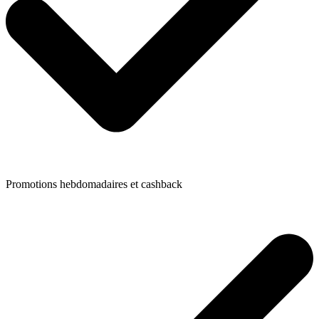
Promotions hebdomadaires et cashback